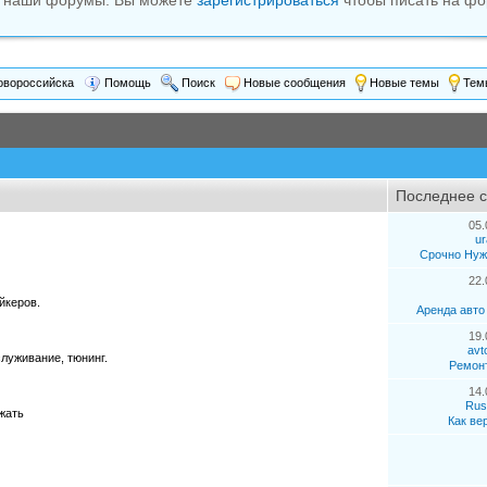
м наши форумы. Вы можете
зарегистрироваться
чтобы писать на фо
вороссийска
Помощь
Поиск
Новые сообщения
Новые темы
Темы
Последнее 
05.
ur
Срочно Нуже
22.
йкеров.
Аренда авто
19.
avt
луживание, тюнинг.
Ремонт
14.
Rus
жать
Как вер