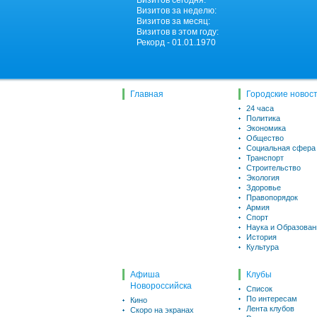
Визитов сегодня:
Визитов за неделю:
Визитов за месяц:
Визитов в этом году:
Рекорд - 01.01.1970
Главная
Городские новос
24 часа
Политика
Экономика
Общество
Социальная сфера
Транспорт
Строительство
Экология
Здоровье
Правопорядок
Армия
Спорт
Наука и Образован
История
Культура
Афиша
Клубы
Новороссийска
Список
По интересам
Кино
Лента клубов
Скоро на экранах