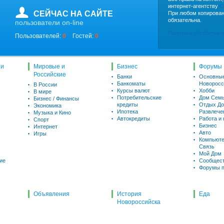
интернет-агентству
C
СЕЙЧАС НА САЙТЕ
При любом копирован
обязательна.
пользователи on-line
Политика обработки 
Пользователей:
0
Гостей:
0
ти
Мировые и
Бизнес
Форумы
Российские
Банки
Основны
Банкоматы
Новоросс
В России
Курсы валют
Хобби
В мире
Потребительские
Дом Семь
Бизнес / Финансы
кредиты
Отдых До
Экономика
Ипотека
Развлече
Музыка и Кино
Автокредиты
Работа и
Спорт
Бизнес
Интернет
Авто
Игры
Компьюте
Связь
Мой Дом
ие
Сообщес
Форумы п
Объявления
История
Еда
Новороссийска