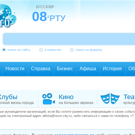
БГССЮВР
08
‘РТУ
поиск по сайту
в новостях
поиск по форуму
Новости
Справка
Бизнес
Афиша
История
Об
Клубы
Кино
Теа
очная жизнь города
на больших экранах
культу
е руководители организаций, если Вы хотите разместить информацию о своих события
ию на электронный адрес afisha@novo-city.ru, либо связаться с нами по телефону +7 