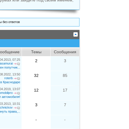
румах или зайдите под своим именем,
 без ответов
сообщение
Темы
Сообщения
04.2013, 07:25
2
3
asamurai
н попутчик...
08.2022, 13:50
32
85
roterb
 в Краснодаре
04.2019, 13:07
12
17
omobilpro
 автомобиля!
03.2013, 10:31
3
7
chnickov
нуть права,...
-
-