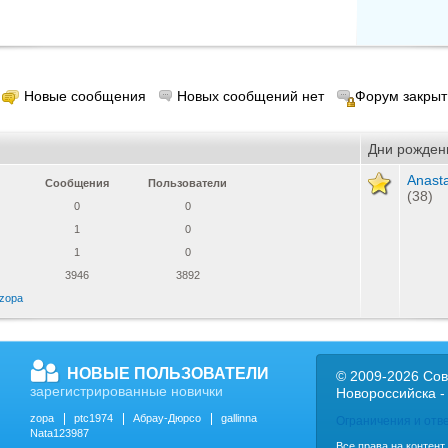
Новые сообщения
Новых сообщений нет
Форум закрыт
Дни рожден
Anast
Сообщения
Пользователи
(38)
0
0
1
0
1
0
3946
3892
zopa
НОВЫЕ ПОЛЬЗОВАТЕЛИ
© 2009-2026 Сов
зарегистрированные новички
Новороссийска -
zopa
ptc1974
Абрау-Дюрсо
gallinna
Ограничения и отв
Nata123987
Все права на контент