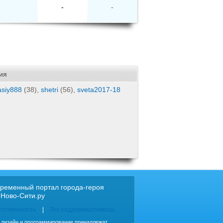
-
-
ия
asiy888
(38),
shetri
(56),
sveta2017-18
ременный портал города-героя
 Ново-Сити.ру
етственность
Тех.поддержка/помощь
, дизайн и программирование принадлежат