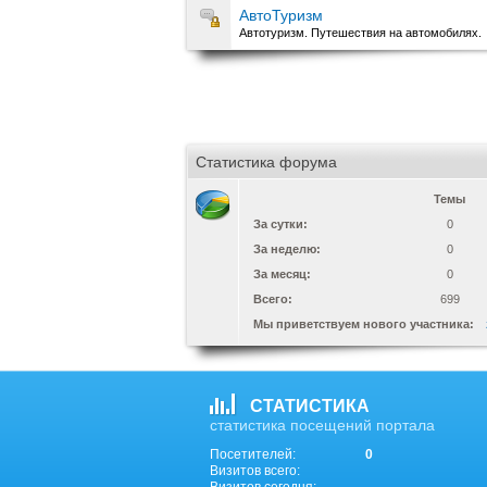
АвтоТуризм
Автотуризм. Путешествия на автомобилях.
Статистика форума
Темы
За сутки:
0
За неделю:
0
За месяц:
0
Всего:
699
Мы приветствуем нового участника:
СТАТИСТИКА
статистика посещений портала
Посетителей:
0
Визитов всего: