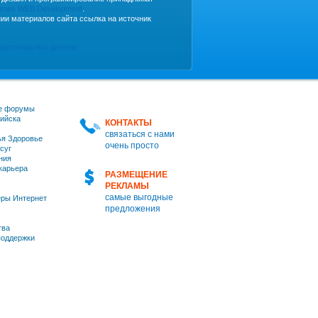
imes WEB Development
.
ии материалов сайта ссылка на источник
персональных данных
е форумы
ийска
КОНТАКТЫ
связаться с нами
я Здоровье
очень просто
суг
ния
 карьера
РАЗМЕЩЕНИЕ
РЕКЛАМЫ
самые выгодные
ры Интернет
предложения
тва
оддержки