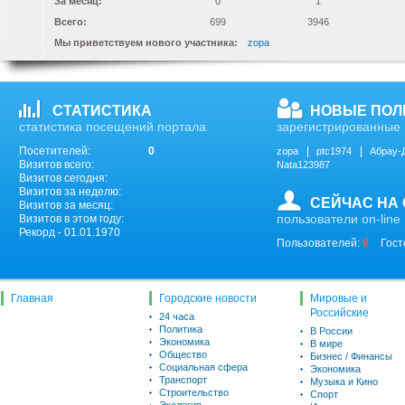
За месяц:
0
1
Всего:
699
3946
Мы приветствуем нового участника:
zopa
СТАТИСТИКА
НОВЫЕ ПОЛ
статистика посещений портала
зарегистрированные 
Посетителей:
0
zopa
ptc1974
Абрау-
Визитов всего:
Nata123987
Визитов сегодня:
Визитов за неделю:
СЕЙЧАС НА
Визитов за месяц:
пользователи on-line
Визитов в этом году:
Рекорд - 01.01.1970
Пользователей:
0
Гост
Главная
Городские новости
Мировые и
Российские
24 часа
Политика
В России
Экономика
В мире
Общество
Бизнес / Финансы
Социальная сфера
Экономика
Транспорт
Музыка и Кино
Строительство
Спорт