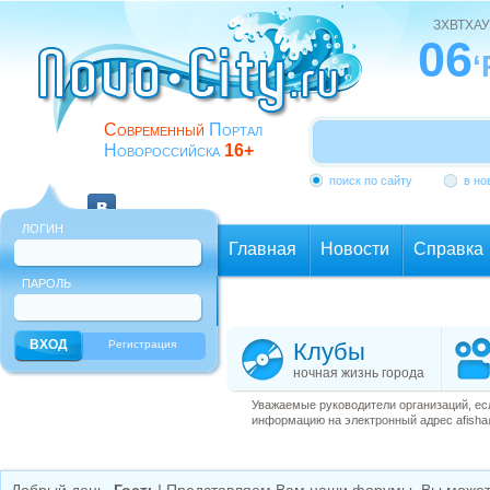
ЗХВТХАУ
06
‘
Современный
Портал
Новороссийска
16+
поиск по сайту
в но
ЛОГИН
Главная
Новости
Справка
ПАРОЛЬ
Еще
Регистрация
Клубы
ночная жизнь города
Уважаемые руководители организаций, ес
информацию на электронный адрес afisha@