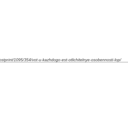
postprint/1095/354/vot-u-kazhdogo-est-otlichitelnye-osobennosti-lop/