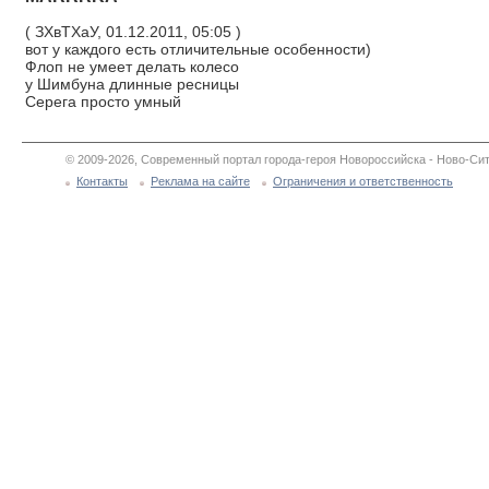
( ЗХвТХаУ, 01.12.2011, 05:05 )
вот у каждого есть отличительные особенности)
Флоп не умеет делать колесо
у Шимбуна длинные ресницы
Серега просто умный
© 2009-2026, Современный портал города-героя Новороссийска - Ново-Сит
Контакты
Реклама на сайте
Ограничения и ответственность