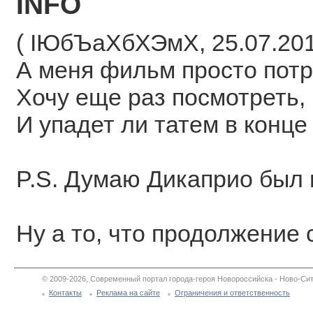
INFO
( ІЮбЪаХбХЭмХ, 25.07.2010
А меня фильм просто потр
Хочу еще раз посмотреть, 
И упадет ли татем в конц
P.S. Думаю Дикаприо был 
Ну а то, что продолжение 
© 2009-2026, Современный портал города-героя Новороссийска - Ново-Сит
Контакты
Реклама на сайте
Ограничения и ответственность