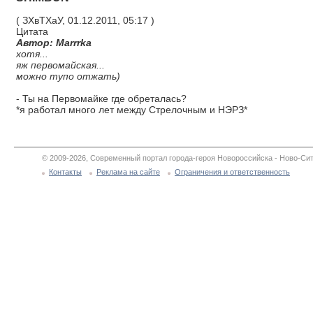
( ЗХвТХаУ, 01.12.2011, 05:17 )
Цитата
Автор: Marrrka
хотя...
яж первомайская...
можно тупо отжать)
- Ты на Первомайке где обреталась?
*я работал много лет между Стрелочным и НЭРЗ*
© 2009-2026, Современный портал города-героя Новороссийска - Ново-Сит
Контакты
Реклама на сайте
Ограничения и ответственность