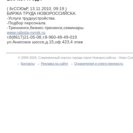
( БгССЮвР, 13.11.2010, 09:19 )
БИРЖА ТРУДА НОВОРОССИЙСКА:
-Услуги трудоустройства.
-Подбор персонала.
-Треннинги,бизнес-тренинги,семинары.
www.rabota-nvrsk.ru
т.8(8617)21-05-08,т.8-960-48-49-019
ул.Анапское шоссе,д.15,оф.423,4 этаж
© 2009-2026, Современный портал города-героя Новороссийска - Ново-Сит
Контакты
Реклама на сайте
Ограничения и ответственность