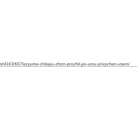
print/4163/657/ezyume-chitayu-zhizn-prozhil-po-umu-privychen-vsem/