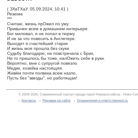
( ЗХвТХаУ, 05.09.2024, 10:41 )
Резюме
***
Считаю, жизнь прОжил по уму.
Привычен всем в домашнем интерьере.
Бог миловал, я не попал в тюрму
И не за что повесить в Англетере.
Выходит я счастейший старик
И жизнь моя прошла без скуки.
Судьбу благодарю, не повстречала с Брик,
Ни то пришлось бы тоже, налОжить себе в руки.
Вероятно, мне с супругой повезло.
Медик, хозяйка настоящяя.
Живём почти полвека всем назло,
Пусть без "звезды", но работящая!
© 2009-2026, Современный портал города-героя Новороссийска - Ново-Сит
Контакты
Реклама на сайте
Ограничения и ответственность