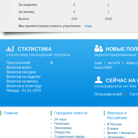
За неделю:
0
1
За месяц:
0
1
Всего:
699
3946
Мы приветствуем нового участника:
zopa
СТАТИСТИКА
НОВЫЕ ПОЛ
статистика посещений портала
зарегистрированные 
Посетителей:
0
zopa
ptc1974
Абрау-
Визитов всего:
Nata123987
Визитов сегодня:
Визитов за неделю:
СЕЙЧАС НА
Визитов за месяц:
пользователи on-line
Визитов в этом году:
Рекорд - 01.01.1970
Пользователей:
0
Гост
Главная
Городские новости
Мировые и
Российские
24 часа
Политика
В России
Экономика
В мире
Общество
Бизнес / Финансы
Социальная сфера
Экономика