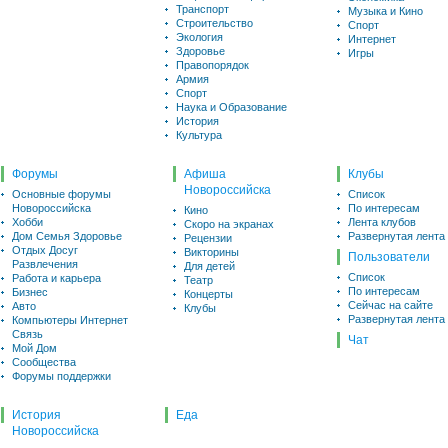
Транспорт
Музыка и Кино
Строительство
Спорт
Экология
Интернет
Здоровье
Игры
Правопорядок
Армия
Спорт
Наука и Образование
История
Культура
Форумы
Афиша
Клубы
Новороссийска
Основные форумы
Список
Новороссийска
По интересам
Кино
Хобби
Лента клубов
Скоро на экранах
Дом Семья Здоровье
Развернутая лента
Рецензии
Отдых Досуг
Викторины
Пользователи
Развлечения
Для детей
Список
Работа и карьера
Театр
По интересам
Бизнес
Концерты
Сейчас на сайте
Авто
Клубы
Развернутая лента
Компьютеры Интернет
Связь
Чат
Мой Дом
Сообщества
Форумы поддержки
История
Еда
Новороссийска