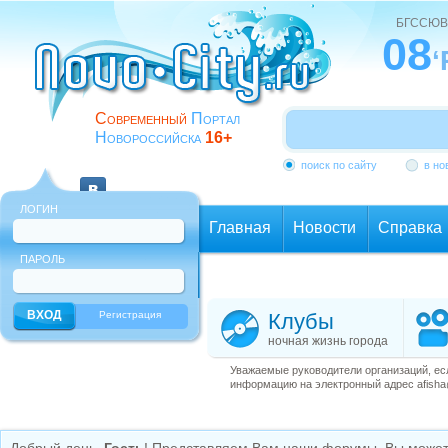
БГССЮВ
08
‘
Современный
Портал
Новороссийска
16+
поиск по сайту
в но
ЛОГИН
Главная
Новости
Справка
ПАРОЛЬ
Еще
Регистрация
Клубы
ночная жизнь города
Уважаемые руководители организаций, ес
информацию на электронный адрес afisha@