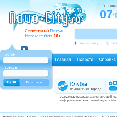
ЇПВЭШЖ
07
‘
Современный
Портал
Новороссийска
16+
поиск по сайту
в но
ЛОГИН
Главная
Новости
Справка
ПАРОЛЬ
Еще
Регистрация
Клубы
ночная жизнь города
Уважаемые руководители организаций, ес
информацию на электронный адрес afisha@