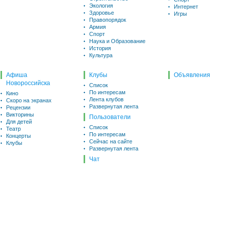
Экология
Интернет
Здоровье
Игры
Правопорядок
Армия
Спорт
Наука и Образование
История
Культура
Афиша
Клубы
Объявления
Новороссийска
Список
По интересам
Кино
Лента клубов
Скоро на экранах
Развернутая лента
Рецензии
Викторины
Пользователи
Для детей
Список
Театр
По интересам
Концерты
Сейчас на сайте
Клубы
Развернутая лента
Чат