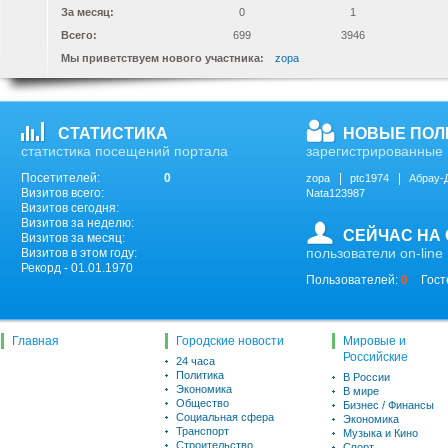
За месяц:
0
1
Всего:
699
3946
Мы приветствуем нового участника:
zopa
СТАТИСТИКА
НОВЫЕ ПОЛ
статистика посещений портала
зарегистрированные 
Посетителей:
0
zopa
ptc1974
Абрау-
Визитов всего:
Nata123987
Визитов сегодня:
Визитов за неделю:
СЕЙЧАС НА
Визитов за месяц:
пользователи on-line
Визитов в этом году:
Рекорд - 01.01.1970
Пользователей:
0
Гост
Главная
Городские новости
Мировые и
Российские
24 часа
Политика
В России
Экономика
В мире
Общество
Бизнес / Финансы
Социальная сфера
Экономика
Транспорт
Музыка и Кино
Строительство
Спорт