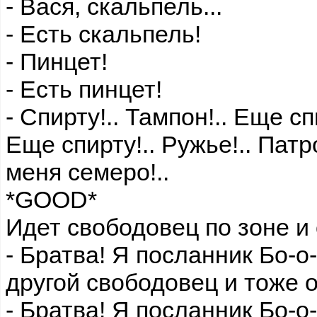
- Вася, скальпель...
- Есть скальпель!
- Пинцет!
- Есть пинцет!
- Спирту!.. Тампон!.. Еще сп
Еще спирту!.. Ружье!.. Патр
меня семеро!..
*GOOD*
Идет свободовец по зоне и 
- Братва! Я посланник Бо-о
другой свободовец и тоже о
- Братва! Я посланник Бо-о