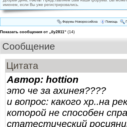
Добрый день,
Гость
! Представляем Вам наши форумы. Вы може
именем, если Вы уже регистрировались.
Форумы Новороссийска
Помощь
П
Показать сообщения от „ily2811“
(14)
Сообщение
Цитата
Автор: hottion
это че за ахинея????
и вопрос: какого хр..на р
которой не способен спр
статестический росияни