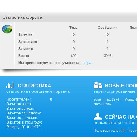
Статистика форума
Темы
Сообщения
Пол
За сутки:
0
0
За неделю:
0
1
За месяц:
0
1
Всего:
699
3946
Мы приветствуем нового участника:
zopa
СТАТИСТИКА
НОВЫЕ ПОЛ
статистика посещений портала
зарегистрированные 
Посетителей:
0
zopa
ptc1974
Абрау-
Визитов всего:
Nata123987
Визитов сегодня:
Визитов за неделю:
СЕЙЧАС НА
Визитов за месяц:
пользователи on-line
Визитов в этом году:
Рекорд - 01.01.1970
Пользователей:
0
Гост