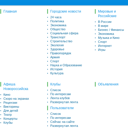
Главная
Городские новости
Мировые и
Российские
24 часа
Политика
В России
Экономика
В мире
Общество
Бизнес / Финансы
Социальная сфера
Экономика
Транспорт
Музыка и Кино
Строительство
Спорт
Экология
Интернет
Здоровье
Игры
Правопорядок
Армия
Спорт
Наука и Образование
История
Культура
Афиша
Клубы
Объявления
Новороссийска
Список
По интересам
Кино
Лента клубов
Скоро на экранах
Развернутая лента
Рецензии
Викторины
Пользователи
Для детей
Список
Театр
По интересам
Концерты
Сейчас на сайте
Клубы
Развернутая лента