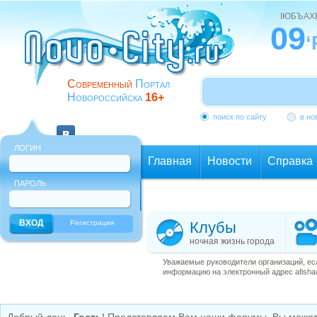
ІЮБЪАХ
09
‘
Современный
Портал
Новороссийска
16+
поиск по сайту
в но
ЛОГИН
Главная
Новости
Справка
ПАРОЛЬ
Еще
Регистрация
Клубы
ночная жизнь города
Уважаемые руководители организаций, ес
информацию на электронный адрес afisha@