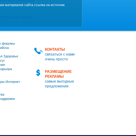
imes WEB Development
.
ии материалов сайта ссылка на источник
персональных данных
е форумы
ийска
КОНТАКТЫ
связаться с нами
я Здоровье
очень просто
суг
ния
 карьера
РАЗМЕЩЕНИЕ
РЕКЛАМЫ
самые выгодные
ры Интернет
предложения
тва
оддержки