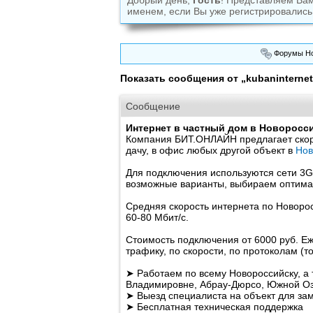
Добрый день,
Гость
! Представляем Ва
именем, если Вы уже регистрировались
Форумы Но
Показать сообщения от „kubaninternet
Сообщение
Интернет в частный дом в Новоросс
Компания БИТ.ОНЛАЙН предлагает скоро
дачу, в офис любых другой объект в
Нов
Для подключения используются сети 3G
возможные варианты, выбираем оптима
Средняя скорость интернета по Новорос
60-80 Мбит/с.
Стоимость подключения от 6000 руб. Е
трафику, по скорости, по протоколам (т
➤ Работаем по всему Новороссийску, а 
Владимировне, Абрау-Дюрсо, Южной Озе
➤ Выезд специалиста на объект для за
➤ Бесплатная техническая поддержка