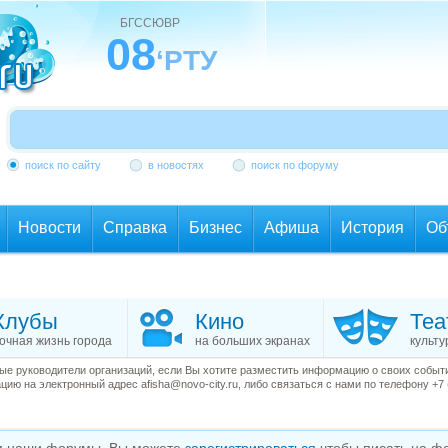
БГССЮВР
08
‘РТУ
поиск по сайту
в новостях
поиск по форуму
Новости
Справка
Бизнес
Афиша
История
Об
Клубы
Кино
Теа
очная жизнь города
на больших экранах
культу
е руководители организаций, если Вы хотите разместить информацию о своих события
ию на электронный адрес afisha@novo-city.ru, либо связаться с нами по телефону +7 