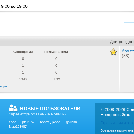
 9:00 до 19:00
Дни рожден
Anast
Сообщения
Пользователи
(38)
0
0
1
0
1
0
3946
3892
zopa
НОВЫЕ ПОЛЬЗОВАТЕЛИ
© 2009-2026 Сов
зарегистрированные новички
Новороссийска -
zopa
ptc1974
Абрау-Дюрсо
gallinna
Ограничения и отв
Nata123987
Все права на контент