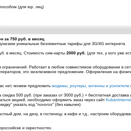
пособом (для юр. лиц)
 за 750 руб. в месяц
длагаем уникальные безлимитные тарифы для 3G/4G интернета
уб. в месяц. Стоимость сим-карты
2000 руб.
(для тех, у кого уже ес
з ограничений. Работает в любом совместимом оборудовании в се
 операторов, это эксклюзивное предложение. Оформление на физи
ас нет, можем предложить
модемы, роутеры, антенны и усилители
кидка 500 руб. (при заказах от 3000 руб.) + бесплатная доставка 
ваться акцией, необходимо оформить заказ через сайт
KubanInterne
кидку" указать код "
novoros
" (без кавычек).
тный дом, на дачу, в гостиницу, в кафе и т.д., настроим оборудов
российске и окрестностях.