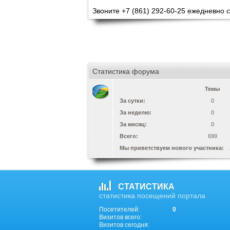
Звоните +7 (861) 292-60-25 ежедневно с
Статистика форума
Темы
За сутки:
0
За неделю:
0
За месяц:
0
Всего:
699
Мы приветствуем нового участника:
СТАТИСТИКА
статистика посещений портала
Посетителей:
0
Визитов всего:
Визитов сегодня: