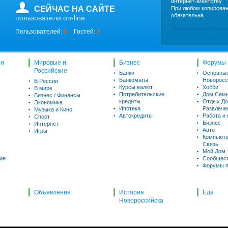
интернет-агентству
C
СЕЙЧАС НА САЙТЕ
При любом копирован
обязательна.
пользователи on-line
Политика обработки 
Пользователей:
0
Гостей:
0
ти
Мировые и
Бизнес
Форумы
Российские
Банки
Основны
Банкоматы
Новоросс
В России
Курсы валют
Хобби
В мире
Потребительские
Дом Семь
Бизнес / Финансы
кредиты
Отдых До
Экономика
Ипотека
Развлече
Музыка и Кино
Автокредиты
Работа и
Спорт
Бизнес
Интернет
Авто
Игры
Компьюте
Связь
Мой Дом
ие
Сообщес
Форумы п
Объявления
История
Еда
Новороссийска