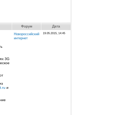
Форум
Дата
19.05.2015, 14:45
Новороссийский
интернет
ть
тях 3G
ческое
от
из
t.ru
и
ание