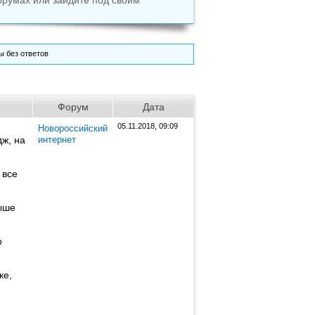
орумах или зайдите под своим
 без ответов
Форум
Дата
05.11.2018, 09:09
Новороссийский
ж, на
интернет
 все
выше
о
ке,