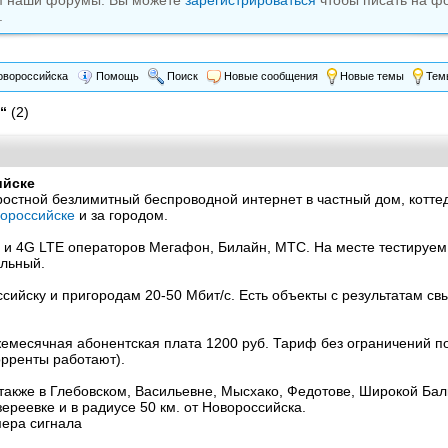
м наши форумы. Вы можете
зарегистрироваться
чтобы писать на ф
.
вороссийска
Помощь
Поиск
Новые сообщения
Новые темы
Темы
“
(2)
ийске
стной безлимитный беспроводной интернет в частный дом, коттед
ороссийске
и за городом.
 и 4G LTE операторов Мегафон, Билайн, МТС. На месте тестируем
льный.
сийску и пригородам 20-50 Мбит/с. Есть объекты с результатам с
жемесячная абонентская плата 1200 руб. Тариф без ограничений п
орренты работают).
также в Глебовском, Васильевне, Мысхако, Федотове, Широкой Бал
реевке и в радиусе 50 км. от Новороссийска.
мера сигнала