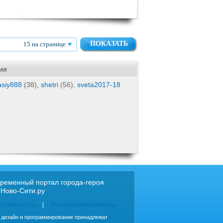
15 на странице
ия
asiy888
(38),
shetri
(56),
sveta2017-18
ременный портал города-героя
 Ново-Сити.ру
етственность
Тех.поддержка/помощь
, дизайн и программирование принадлежат