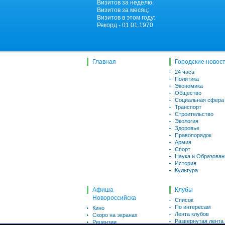
Визитов за неделю:
Визитов за месяц:
Визитов в этом году:
Рекорд - 01.01.1970
Главная
Городские новос
24 часа
Политика
Экономика
Общество
Социальная сфера
Транспорт
Строительство
Экология
Здоровье
Правопорядок
Армия
Спорт
Наука и Образован
История
Культура
Афиша
Клубы
Новороссийска
Список
По интересам
Кино
Лента клубов
Скоро на экранах
Развернутая лента
Рецензии