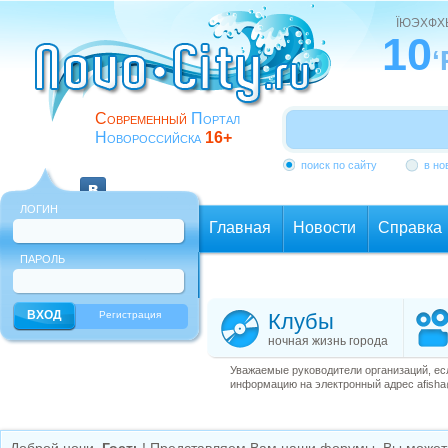
ЇЮЭХФ
10
‘
Современный
Портал
Новороссийска
16+
поиск по сайту
в но
ЛОГИН
Главная
Новости
Справка
ПАРОЛЬ
Еще
Регистрация
Клубы
ночная жизнь города
Уважаемые руководители организаций, ес
информацию на электронный адрес afisha@