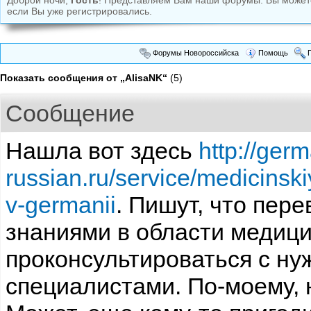
Доброй ночи,
Гость
! Представляем Вам наши форумы. Вы може
если Вы уже регистрировались.
Форумы Новороссийска
Помощь
П
Показать сообщения от „AlisaNK“
(5)
Сообщение
Нашла вот здесь
http://ger
russian.ru/service/medicinsk
v-germanii
. Пишут, что пер
знаниями в области медиц
проконсультироваться с н
специалистами. По-моему, 