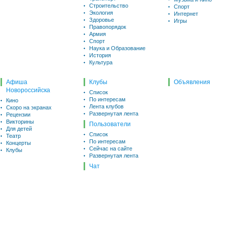
Строительство
Спорт
Экология
Интернет
Здоровье
Игры
Правопорядок
Армия
Спорт
Наука и Образование
История
Культура
Афиша
Клубы
Объявления
Новороссийска
Список
По интересам
Кино
Лента клубов
Скоро на экранах
Развернутая лента
Рецензии
Викторины
Пользователи
Для детей
Список
Театр
По интересам
Концерты
Сейчас на сайте
Клубы
Развернутая лента
Чат