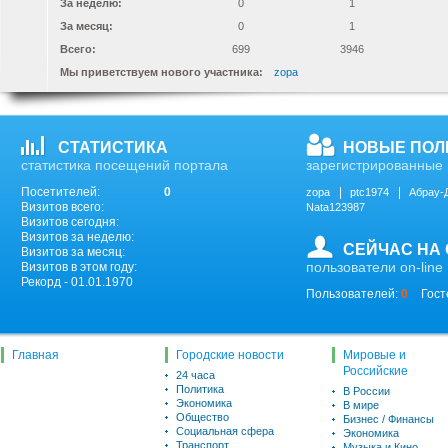
За неделю:
0
1
За месяц:
0
1
Всего:
699
3946
Мы приветствуем нового участника:
zopa
СТАТИСТИКА
НОВЫЕ ПОЛ
статистика посещений портала
зарегистрированные 
Посетителей:
0
zopa
ptc1974
Абрау-
Визитов всего:
Nata123987
Визитов сегодня:
Визитов за неделю:
СЕЙЧАС НА
Визитов за месяц:
пользователи on-line
Визитов в этом году:
Рекорд - 01.01.1970
Пользователей:
0
Гост
Главная
Городские новости
Мировые и
Российские
24 часа
Политика
В России
Экономика
В мире
Общество
Бизнес / Финансы
Социальная сфера
Экономика
Транспорт
Музыка и Кино