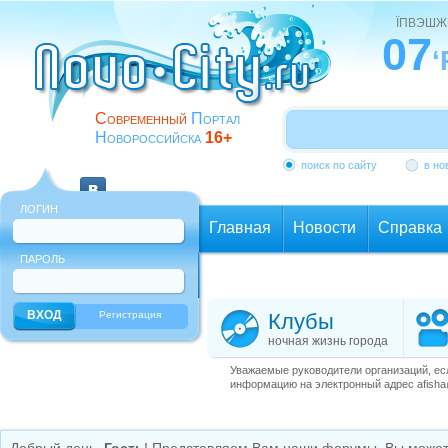
ЇПВЭШЖ
07
‘
Современный
Портал
Новороссийска
16+
поиск по сайту
в но
ЛОГИН
Главная
Новости
Справка
ПАРОЛЬ
Еще
Регистрация
Клубы
ночная жизнь города
Уважаемые руководители организаций, ес
информацию на электронный адрес afisha@