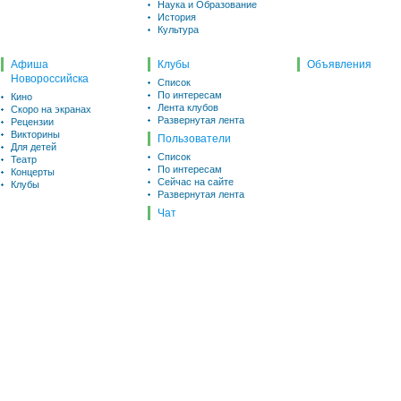
Наука и Образование
История
Культура
Афиша
Клубы
Объявления
Новороссийска
Список
По интересам
Кино
Лента клубов
Скоро на экранах
Развернутая лента
Рецензии
Викторины
Пользователи
Для детей
Список
Театр
По интересам
Концерты
Сейчас на сайте
Клубы
Развернутая лента
Чат