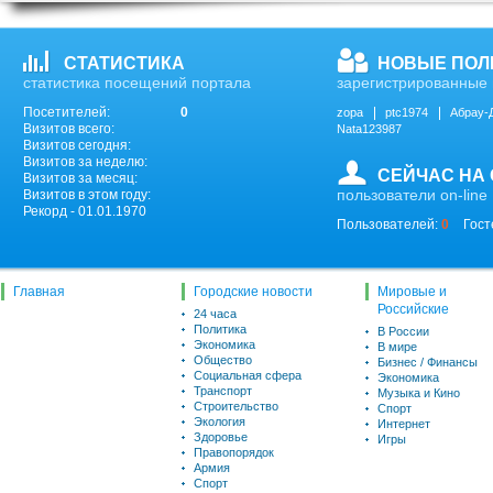
СТАТИСТИКА
НОВЫЕ ПОЛ
статистика посещений портала
зарегистрированные 
Посетителей:
0
zopa
ptc1974
Абрау-
Визитов всего:
Nata123987
Визитов сегодня:
Визитов за неделю:
СЕЙЧАС НА
Визитов за месяц:
пользователи on-line
Визитов в этом году:
Рекорд - 01.01.1970
Пользователей:
0
Гост
Главная
Городские новости
Мировые и
Российские
24 часа
Политика
В России
Экономика
В мире
Общество
Бизнес / Финансы
Социальная сфера
Экономика
Транспорт
Музыка и Кино
Строительство
Спорт
Экология
Интернет
Здоровье
Игры
Правопорядок
Армия
Спорт