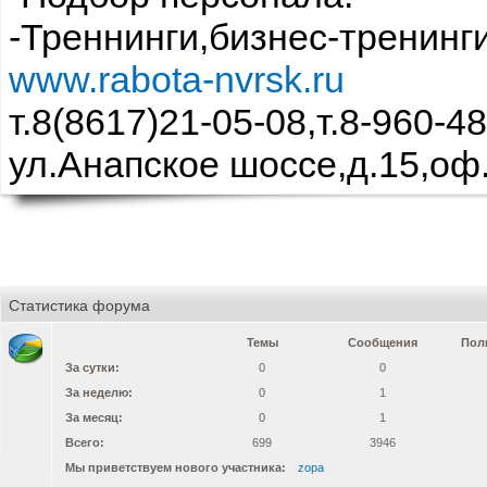
-Треннинги,бизнес-тренинг
www.rabota-nvrsk.ru
т.8(8617)21-05-08,т.8-960-4
ул.Анапское шоссе,д.15,оф
Статистика форума
Темы
Сообщения
Пол
За сутки:
0
0
За неделю:
0
1
За месяц:
0
1
Всего:
699
3946
Мы приветствуем нового участника:
zopa