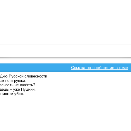
Ссылка на сообщение в теме
Дню Русской словесности
ам не игрушки.
есность не любить?
аешь – уже Пушкин.
 могём убить.