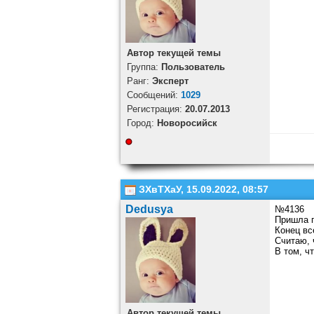
Автор текущей темы
Группа:
Пользователь
Ранг:
Эксперт
Cообщений:
1029
Регистрация:
20.07.2013
Город:
Новоросийск
ЗХвТХаУ, 15.09.2022, 08:57
Dedusya
№4136
Пришла п
Конец вс
Считаю, 
В том, ч
Автор текущей темы