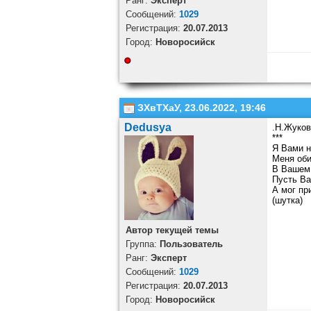
Ранг:
Эксперт
Cообщений:
1029
Регистрация:
20.07.2013
Город:
Новоросийск
ЗХвТХаУ, 23.06.2022, 19:46
Dedusya
.Н.Жуков
***
Я Вами 
Меня оби
В Вашем
Пусть Ва
А мог пр
(шутка)
Автор текущей темы
Группа:
Пользователь
Ранг:
Эксперт
Cообщений:
1029
Регистрация:
20.07.2013
Город:
Новоросийск