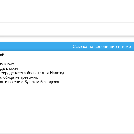
Ссылка на сообщение в теме
ой
нелюбим,
да гложет.
 сердце места больше для Надежд.
с обида не тревожит.
идти во сне с букетом без одежд.