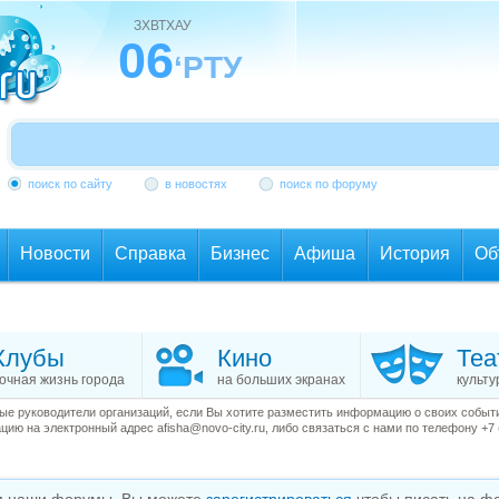
ЗХВТХАУ
06
‘РТУ
поиск по сайту
в новостях
поиск по форуму
Новости
Справка
Бизнес
Афиша
История
Об
Клубы
Кино
Теа
очная жизнь города
на больших экранах
культу
е руководители организаций, если Вы хотите разместить информацию о своих события
ию на электронный адрес afisha@novo-city.ru, либо связаться с нами по телефону +7 