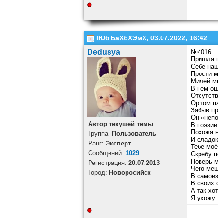
ІЮбЪаХбХЭмХ, 03.07.2022, 16:42
Dedusya
№4016
Пришла п
Себе наш
Прости м
Милей мн
В нем ощ
Отсутств
Орлом па
Забыв пр
Он «непоэ
Автор текущей темы
В поэзии
Похожа н
Группа:
Пользователь
И сладок
Ранг:
Эксперт
Тебе моё
Cообщений:
1029
Скребу п
Поверь м
Регистрация:
20.07.2013
Чего меш
Город:
Новоросийск
В самоиз
В своих 
А так хо
Я ухожу…