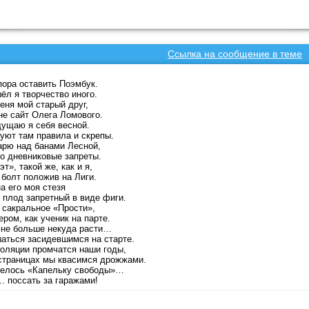
Ссылка на сообщение в теме
ора оставить Поэмбук.
ёл я творчество иного.
еня мой старый друг,
е сайт Олега Ломового.
ущаю я себя весной.
уют там правила и скрепы.
рю над банами Лесной,
о дневниковые запреты.
т», такой же, как и я,
 болт положив на Лиги.
а его моя стезя
 плод запретный в виде фиги.
 сакральное «Прости»,
ером, как ученик на парте.
не больше некуда расти…
аться засидевшимся на старте.
оляции промчатся наши годы,
страницах мы квасимся дрожжами.
телось «Капельку свободы»…
 поссать за гаражами!