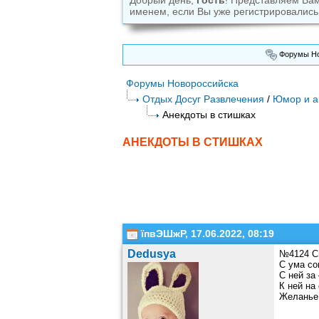
Добрый день,
Гость
! Представляем Ва
именем, если Вы уже регистрировались
Форумы Но
Форумы Новороссийска
Отдых Досуг Развлечения
/
Юмор и а
Анекдоты в стишках
АНЕКДОТЫ В СТИШКАХ
їпвЭШжР, 17.06.2022, 08:19
Dedusya
№4124 Св
С ума со
С ней за
К ней на
Желанье 