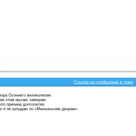
Ссылка на сообщение в теме
ора Осеннего великолепия.
ем этим мухам, каморам.
что причина долголетия,
то я не шлыдаю по «Мюнхенским дворам»