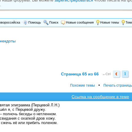
м наши форумы. Вы можете
зарегистрироваться
чтобы писать на ф
.
вороссийска
Помощь
Поиск
Новые сообщения
Новые темы
Темы
некдоты
Страница 65 из 66
1
1
←Ctrl
•
Похожие темы
Печать страниц
Ссылка на сообщение в теме
ятая эпиграмма (Перцевой Л.Н.)
шёл я, с Перцевой дружу.
 – полночь беседы о нетленном.
 свидания с охапкой дров хожу.
сжечь её или прибить поленом.