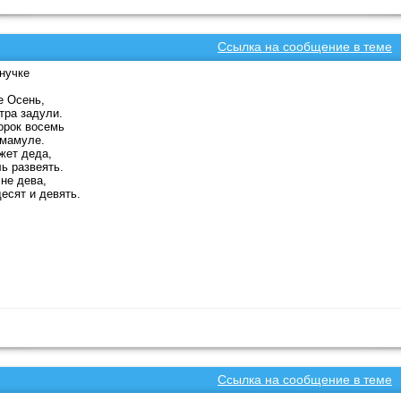
Ссылка на сообщение в теме
нучке
е Осень,
тра задули.
орок восемь
 мамуле.
жет деда,
ь развеять.
не дева,
есят и девять.
Ссылка на сообщение в теме