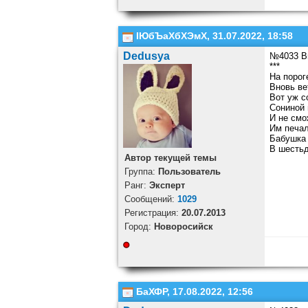
ІЮбЪаХбХЭмХ, 31.07.2022, 18:58
Dedusya
№4033 В
***
На порог
Вновь ве
Вот уж с
Сониной
И не смо
Им печал
Бабушка 
В шестьд
Автор текущей темы
Группа:
Пользователь
Ранг:
Эксперт
Cообщений:
1029
Регистрация:
20.07.2013
Город:
Новоросийск
БаХФР, 17.08.2022, 12:56