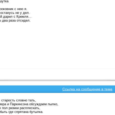
шутка
роковник с нею я.
останусь не у дел.
ей дарил с Кремля…
 два раза отсидел.
Ссылка на сообщение в теме
 старость словно тать,
ера и Паркинсона обсуждаем пылко,
 пол рюмки расплескать,
быть где спрятана бутылка.