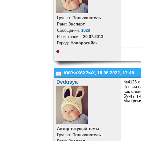
Группа:
Пользователь
Ранг:
Эксперт
Cообщений:
1029
Регистрация:
20.07.2013
Город:
Новоросийск
ІЮбЪаХбХЭмХ, 19.06.2022, 17:49
Dedusya
№4125 к 
Поэзия в
Как слов
Буквы зн
Мы тремя
Автор текущей темы
Группа:
Пользователь