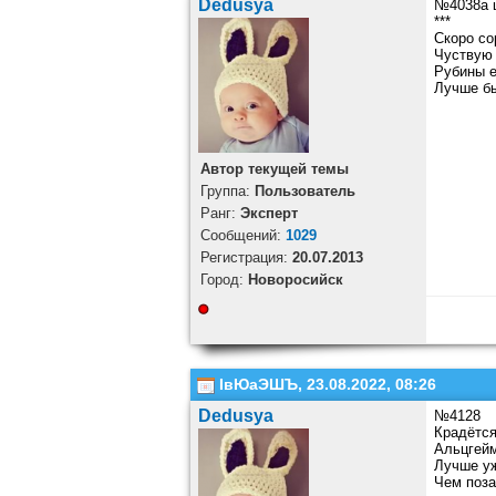
Dedusya
№4038а 
***
Скоро со
Чуствую 
Рубины 
Лучше бы
Автор текущей темы
Группа:
Пользователь
Ранг:
Эксперт
Cообщений:
1029
Регистрация:
20.07.2013
Город:
Новоросийск
ІвЮаЭШЪ, 23.08.2022, 08:26
Dedusya
№4128
Крадётся
Альцгейм
Лучше уж
Чем поза