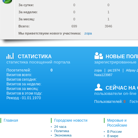
За сутки:
0
0
За неделю:
0
1
За месяц:
0
1
Всего:
699
3946
Мы приветствуем нового участника:
zopa
СТАТИСТИКА
НОВЫЕ ПОЛ
статистика посещений портала
зарегистрированные 
Посетителей:
0
zopa
ptc1974
Абрау-
Визитов всего:
Nata123987
Визитов сегодня:
Визитов за неделю:
СЕЙЧАС НА
Визитов за месяц:
пользователи on-line
Визитов в этом году:
Рекорд - 01.01.1970
Пользователей:
0
Гост
Главная
Городские новости
Мировые и
Российские
24 часа
Политика
В России
Экономика
В мире