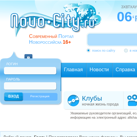
ЗХВТХАУ
06
‘
Современный
Портал
Новороссийска
16+
поиск по сайту
в но
ЛОГИН
Главная
Новости
Справка
ПАРОЛЬ
Еще
Регистрация
Клубы
ночная жизнь города
Уважаемые руководители организаций, ес
информацию на электронный адрес afisha@