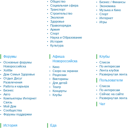
Общество
Бизнес / Финансы
Социальная сфера
Экономика
Транспорт
Музыка и Кино
Строительство
Спорт
Экология
Интернет
Здоровье
Игры
Правопорядок
Армия
Спорт
Наука и Образование
История
Культура
Форумы
Афиша
Клубы
Новороссийска
Основные форумы
Список
Новороссийска
По интересам
Кино
Хобби
Лента клубов
Скоро на экранах
Дом Семья Здоровье
Развернутая лента
Рецензии
Отдых Досуг
Викторины
Пользователи
Развлечения
Для детей
Список
Работа и карьера
Театр
По интересам
Бизнес
Концерты
Сейчас на сайте
Авто
Клубы
Развернутая лента
Компьютеры Интернет
Связь
Чат
Мой Дом
Сообщества
Форумы поддержки
История
Еда