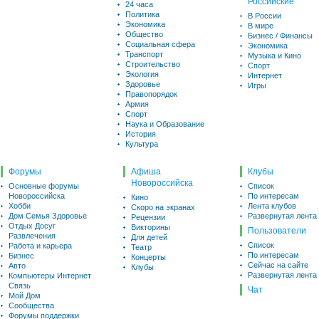
Российские
24 часа
Политика
В России
Экономика
В мире
Общество
Бизнес / Финансы
Социальная сфера
Экономика
Транспорт
Музыка и Кино
Строительство
Спорт
Экология
Интернет
Здоровье
Игры
Правопорядок
Армия
Спорт
Наука и Образование
История
Культура
Форумы
Афиша
Клубы
Новороссийска
Основные форумы
Список
Новороссийска
По интересам
Кино
Хобби
Лента клубов
Скоро на экранах
Дом Семья Здоровье
Развернутая лента
Рецензии
Отдых Досуг
Викторины
Пользователи
Развлечения
Для детей
Список
Работа и карьера
Театр
По интересам
Бизнес
Концерты
Сейчас на сайте
Авто
Клубы
Развернутая лента
Компьютеры Интернет
Связь
Чат
Мой Дом
Сообщества
Форумы поддержки