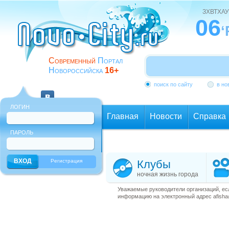
ЗХВТХАУ
06
‘
Современный
Портал
Новороссийска
16+
поиск по сайту
в но
ЛОГИН
Главная
Новости
Справка
ПАРОЛЬ
Еще
Регистрация
Клубы
ночная жизнь города
Уважаемые руководители организаций, ес
информацию на электронный адрес afisha@