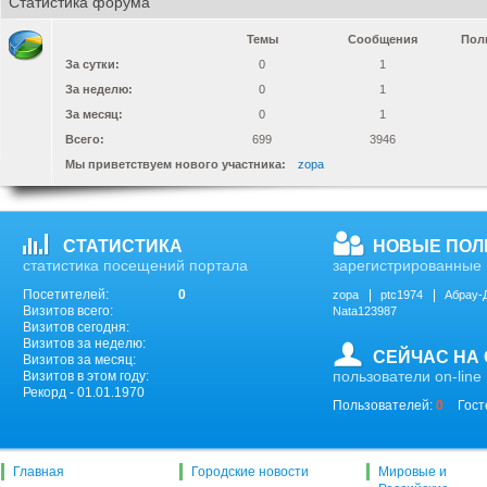
Статистика форума
Темы
Сообщения
Пол
За сутки:
0
1
За неделю:
0
1
За месяц:
0
1
Всего:
699
3946
Мы приветствуем нового участника:
zopa
СТАТИСТИКА
НОВЫЕ ПОЛ
статистика посещений портала
зарегистрированные 
Посетителей:
0
zopa
ptc1974
Абрау-
Визитов всего:
Nata123987
Визитов сегодня:
Визитов за неделю:
СЕЙЧАС НА
Визитов за месяц:
пользователи on-line
Визитов в этом году:
Рекорд - 01.01.1970
Пользователей:
0
Гост
Главная
Городские новости
Мировые и