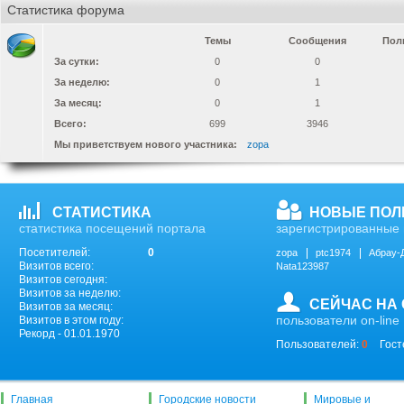
Статистика форума
Темы
Сообщения
Пол
За сутки:
0
0
За неделю:
0
1
За месяц:
0
1
Всего:
699
3946
Мы приветствуем нового участника:
zopa
СТАТИСТИКА
НОВЫЕ ПОЛ
статистика посещений портала
зарегистрированные 
Посетителей:
0
zopa
ptc1974
Абрау-
Визитов всего:
Nata123987
Визитов сегодня:
Визитов за неделю:
СЕЙЧАС НА
Визитов за месяц:
пользователи on-line
Визитов в этом году:
Рекорд - 01.01.1970
Пользователей:
0
Гост
Главная
Городские новости
Мировые и