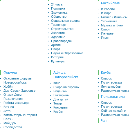
Российские
24 часа
Политика
В России
Экономика
В мире
Общество
Бизнес / Финансы
Социальная сфера
Экономика
Транспорт
Музыка и Кино
Строительство
Спорт
Экология
Интернет
Здоровье
Игры
Правопорядок
Армия
Спорт
Наука и Образование
История
Культура
Форумы
Афиша
Клубы
Новороссийска
Основные форумы
Список
Новороссийска
По интересам
Кино
Хобби
Лента клубов
Скоро на экранах
Дом Семья Здоровье
Развернутая лента
Рецензии
Отдых Досуг
Викторины
Пользователи
Развлечения
Для детей
Список
Работа и карьера
Театр
По интересам
Бизнес
Концерты
Сейчас на сайте
Авто
Клубы
Развернутая лента
Компьютеры Интернет
Связь
Чат
Мой Дом
Сообщества