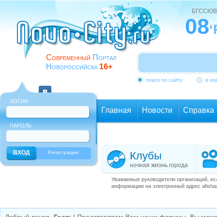
БГССЮВ
08
‘
Современный
Портал
Новороссийска
16+
поиск по сайту
в но
ЛОГИН
Главная
Новости
Справка
ПАРОЛЬ
Еще
Регистрация
Клубы
ночная жизнь города
Уважаемые руководители организаций, ес
информацию на электронный адрес afisha@