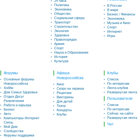
24 часа
Политика
В России
Экономика
В мире
Общество
Бизнес / Финансы
Социальная сфера
Экономика
Транспорт
Музыка и Кино
Строительство
Спорт
Экология
Интернет
Здоровье
Игры
Правопорядок
Армия
Спорт
Наука и Образование
История
Культура
Форумы
Афиша
Клубы
Новороссийска
Основные форумы
Список
Новороссийска
По интересам
Кино
Хобби
Лента клубов
Скоро на экранах
Дом Семья Здоровье
Развернутая лента
Рецензии
Отдых Досуг
Викторины
Пользователи
Развлечения
Для детей
Список
Работа и карьера
Театр
По интересам
Бизнес
Концерты
Сейчас на сайте
Авто
Клубы
Развернутая лента
Компьютеры Интернет
Связь
Чат
Мой Дом
Сообщества
Форумы поддержки