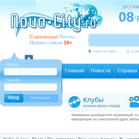
БГССЮВ
08
‘
Современный
Портал
Новороссийска
16+
поиск по сайту
в но
ЛОГИН
Главная
Новости
Справка
ПАРОЛЬ
Еще
Регистрация
Клубы
ночная жизнь города
Уважаемые руководители организаций, ес
информацию на электронный адрес afisha@