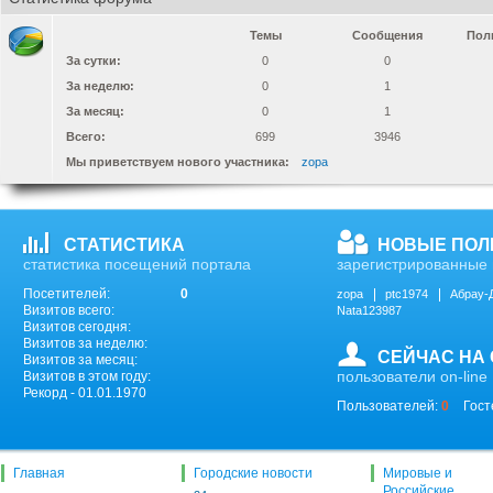
Темы
Сообщения
Пол
За сутки:
0
0
За неделю:
0
1
За месяц:
0
1
Всего:
699
3946
Мы приветствуем нового участника:
zopa
СТАТИСТИКА
НОВЫЕ ПОЛ
статистика посещений портала
зарегистрированные 
Посетителей:
0
zopa
ptc1974
Абрау-
Визитов всего:
Nata123987
Визитов сегодня:
Визитов за неделю:
СЕЙЧАС НА
Визитов за месяц:
пользователи on-line
Визитов в этом году:
Рекорд - 01.01.1970
Пользователей:
0
Гост
Главная
Городские новости
Мировые и
Российские