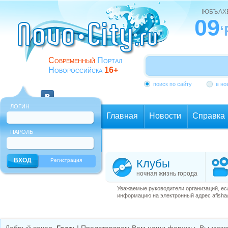
ІЮБЪАХ
09
‘
Современный
Портал
Новороссийска
16+
поиск по сайту
в но
ЛОГИН
Главная
Новости
Справка
ПАРОЛЬ
Еще
Регистрация
Клубы
ночная жизнь города
Уважаемые руководители организаций, ес
информацию на электронный адрес afisha@