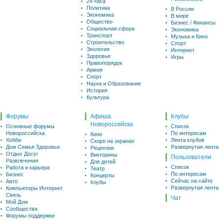
24 часа
Политика
В России
Экономика
В мире
Общество
Бизнес / Финансы
Социальная сфера
Экономика
Транспорт
Музыка и Кино
Строительство
Спорт
Экология
Интернет
Здоровье
Игры
Правопорядок
Армия
Спорт
Наука и Образование
История
Культура
Форумы
Афиша
Клубы
Новороссийска
Основные форумы
Список
Новороссийска
По интересам
Кино
Хобби
Лента клубов
Скоро на экранах
Дом Семья Здоровье
Развернутая лента
Рецензии
Отдых Досуг
Викторины
Пользователи
Развлечения
Для детей
Список
Работа и карьера
Театр
По интересам
Бизнес
Концерты
Сейчас на сайте
Авто
Клубы
Развернутая лента
Компьютеры Интернет
Связь
Чат
Мой Дом
Сообщества
Форумы поддержки