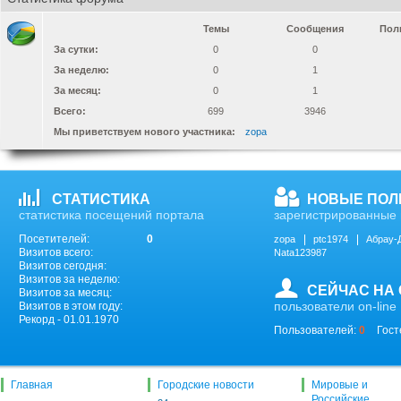
Темы
Сообщения
Пол
За сутки:
0
0
За неделю:
0
1
За месяц:
0
1
Всего:
699
3946
Мы приветствуем нового участника:
zopa
СТАТИСТИКА
НОВЫЕ ПОЛ
статистика посещений портала
зарегистрированные 
Посетителей:
0
zopa
ptc1974
Абрау-
Визитов всего:
Nata123987
Визитов сегодня:
Визитов за неделю:
СЕЙЧАС НА
Визитов за месяц:
пользователи on-line
Визитов в этом году:
Рекорд - 01.01.1970
Пользователей:
0
Гост
Главная
Городские новости
Мировые и
Российские