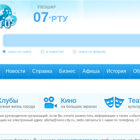
ЇПВЭШЖР
07
‘РТУ
поиск по сайту
в новостях
поиск по форуму
Новости
Справка
Бизнес
Афиша
История
Об
Клубы
Кино
Теа
очная жизнь города
на больших экранах
культу
е руководители организаций, если Вы хотите разместить информацию о своих события
ию на электронный адрес afisha@novo-city.ru, либо связаться с нами по телефону +7 