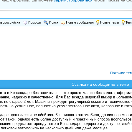
м наши форумы. Вы можете
зарегистрироваться
чтобы писать на фо
вороссийска
Помощь
Поиск
Новые сообщения
Новые темы
Темы
Похожие те
Ссылка на сообщение в теме
вто в Краснодаре без водителя — это прокат машин без залога, оформл
ание, надежно и качественно. Для Вас всегда широкий выбор в большом
ых не старше 2 лет. Машины проходят регулярный осмотр и техническое
вать на ухоженное, полностью укомплектованное авто, исправное и гото
даре практически не обойтись без личного автомобиля, до сих пор мно
ют такси, однако есть более доступный и практичный способ воспользо
мпания предлагает аренду авто в Краснодаре недорого и доступно, лю
 легковой автомобиль на несколько дней или даже месяцев.