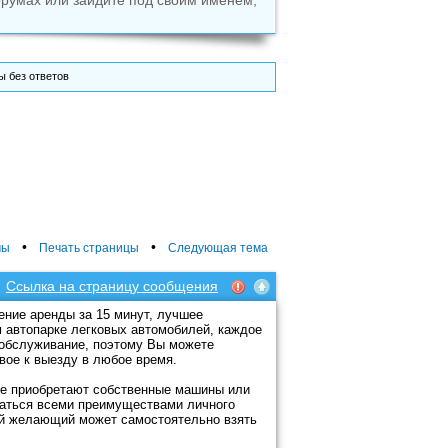
румах или зайдите под своим именем,
 без ответов
•
•
мы
Печать страницы
Следующая тема
Ссылка на страницу сообщения
ение аренды за 15 минут, лучшее
 автопарке легковых автомобилей, каждое
 обслуживание, поэтому Вы можете
вое к выезду в любое время.
гие приобретают собственные машины или
ваться всеми преимуществами личного
бой желающий может самостоятельно взять