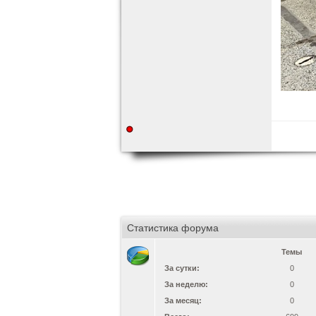
Статистика форума
Темы
За сутки:
0
За неделю:
0
За месяц:
0