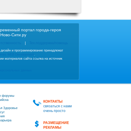
ременный портал города-героя
 Ново-Сити.ру
етственность
Тех.поддержка/помощь
, дизайн и программирование принадлежат
imes WEB Development
.
ии материалов сайта ссылка на источник
персональных данных
е форумы
ийска
КОНТАКТЫ
связаться с нами
я Здоровье
очень просто
суг
ния
 карьера
РАЗМЕЩЕНИЕ
РЕКЛАМЫ