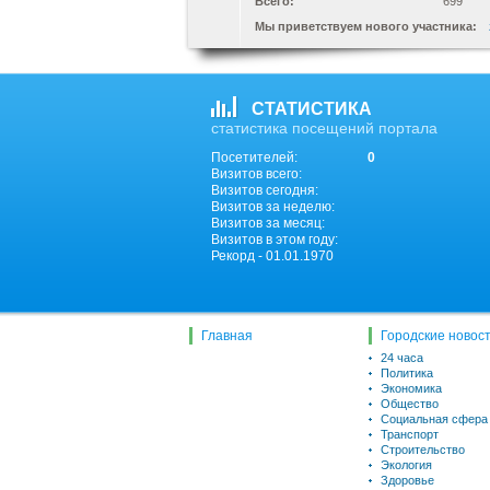
Всего:
699
Мы приветствуем нового участника:
СТАТИСТИКА
статистика посещений портала
Посетителей:
0
Визитов всего:
Визитов сегодня:
Визитов за неделю:
Визитов за месяц:
Визитов в этом году:
Рекорд - 01.01.1970
Главная
Городские новос
24 часа
Политика
Экономика
Общество
Социальная сфера
Транспорт
Строительство
Экология
Здоровье