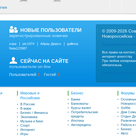
3946
3892
zopa
НОВЫЕ ПОЛЬЗОВАТЕЛИ
© 2009-2026 Сов
зарегистрированные новички
Новороссийска -
zopa
ptc1974
Абрау-Дюрсо
gallinna
Ограничения и отв
Nata123987
Все права на контент
интернет-агентству
C
СЕЙЧАС НА САЙТЕ
При любом копирован
обязательна.
пользователи on-line
Политика обработки 
Пользователей:
0
Гостей:
0
ти
Мировые и
Бизнес
Форумы
Российские
Банки
Основны
Банкоматы
Новоросс
В России
Курсы валют
Хобби
В мире
Потребительские
Дом Семь
Бизнес / Финансы
кредиты
Отдых До
Экономика
Ипотека
Развлече
Музыка и Кино
Автокредиты
Работа и
Спорт
Бизнес
Интернет
Авто
Игры