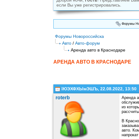
Доброй ночи,
Гость
! Представляем Ва
если Вы уже регистрировались.
Форумы Но
Форумы Новороссийска
Авто
/
Авто-форум
Аренда авто в Краснодаре
АРЕНДА АВТО В КРАСНОДАРЕ
їЮЭХФХЫмЭШЪ, 22.08.2022, 13:50
roterb
Аренда а
обслужив
из котор
рассчиты
В Красно
заказыва
авто. Ко
напрокат