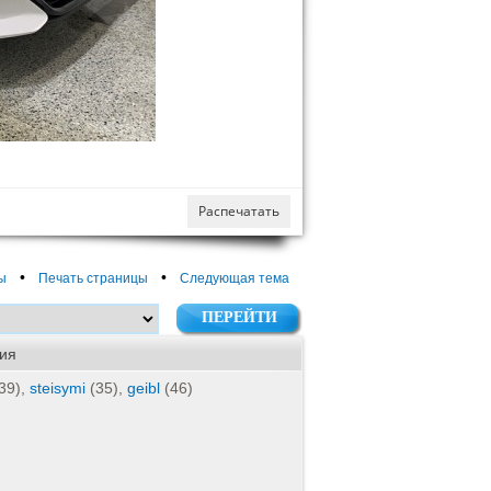
Распечатать
•
•
ы
Печать страницы
Следующая тема
ия
39),
steisymi
(35),
geibl
(46)