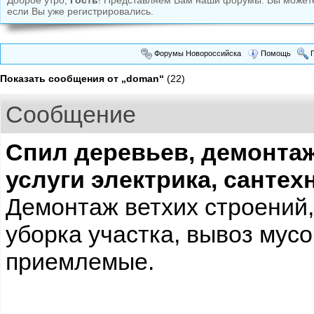
Доброе утро,
Гость
! Представляем Вам наши форумы. Вы може
если Вы уже регистрировались.
Форумы Новороссийска
Помощь
П
Показать сообщения от „doman“
(22)
Сообщение
Спил деревьев, демонтаж
услуги электрика, сантех
Демонтаж ветхих строений,
уборка участка, вывоз мусо
приемлемые.