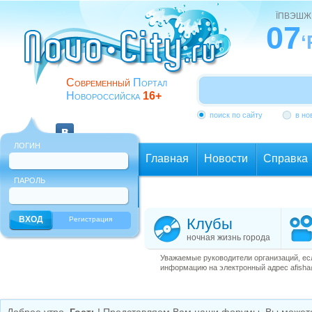
ЇПВЭШЖ
07
‘
Современный
Портал
Новороссийска
16+
поиск по сайту
в но
ЛОГИН
Главная
Новости
Справка
ПАРОЛЬ
Еще
Регистрация
Клубы
ночная жизнь города
Уважаемые руководители организаций, ес
информацию на электронный адрес afisha@