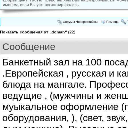
Добрый день,
Гость
! Представляем Вам наши форумы. Вы може
именем, если Вы уже регистрировались.
Форумы Новороссийска
Помощь
П
Показать сообщения от „doman“
(22)
Сообщение
Банкетный зал на 100 поса
.Европейская , русская и ка
блюда на мангале. Профе
ведущие , (мужчины и жен
муыкальное оформление (
оборудования, ), (свет, звук