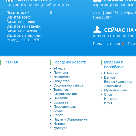
статистика посещений портала
зарегистрированные 
Посетителей:
0
zopa
ptc1974
Абрау-
Визитов всего:
Nata123987
Визитов сегодня:
Визитов за неделю:
СЕЙЧАС НА
Визитов за месяц:
пользователи on-line
Визитов в этом году:
Рекорд - 01.01.1970
Пользователей:
0
Гост
Главная
Городские новости
Мировые и
Российские
24 часа
Политика
В России
Экономика
В мире
Общество
Бизнес / Финансы
Социальная сфера
Экономика
Транспорт
Музыка и Кино
Строительство
Спорт
Экология
Интернет
Здоровье
Игры
Правопорядок
Армия
Спорт
Наука и Образование
История
Культура