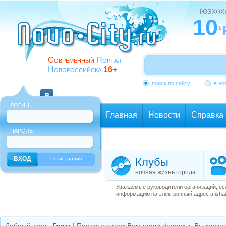
ЇЮЭХФ
10
‘
Современный
Портал
Новороссийска
16+
поиск по сайту
в но
ЛОГИН
Главная
Новости
Справка
ПАРОЛЬ
Еще
Регистрация
Клубы
ночная жизнь города
Уважаемые руководители организаций, ес
информацию на электронный адрес afisha@