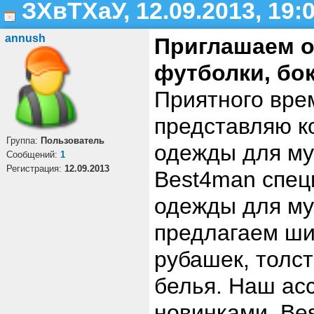
ЗХвТХаУ, 12.09.2013, 19:
annush
Приглашаем о
футболки, бо
Приятного врем
представляю к
Группа:
Пользователь
одежды для му
Cообщений:
1
Регистрация:
12.09.2013
Best4man спец
одежды для му
предлагаем ши
рубашек, толс
белья. Наш ас
новинками. Be