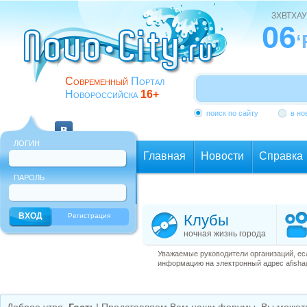
ЗХВТХАУ
06
‘
Современный
Портал
Новороссийска
16+
поиск по сайту
в но
ЛОГИН
Главная
Новости
Справка
ПАРОЛЬ
Еще
Регистрация
Клубы
ночная жизнь города
Уважаемые руководители организаций, ес
информацию на электронный адрес afisha@