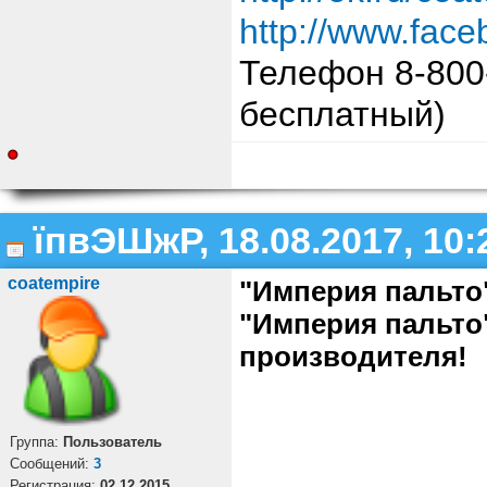
http://www.fac
Телефон 8-800
бесплатный)
їпвЭШжР, 18.08.2017, 10:
coatempire
"Империя пальто"
"Империя пальто"
производителя!
Группа:
Пользователь
Cообщений:
3
Регистрация:
02.12.2015