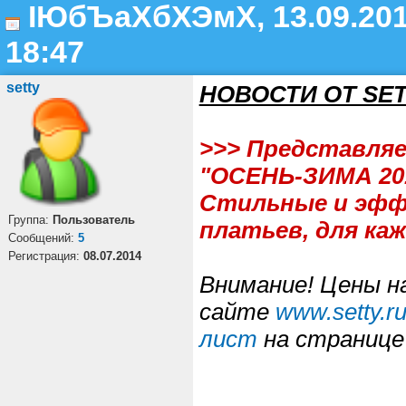
ІЮбЪаХбХЭмХ, 13.09.201
18:47
setty
НОВОСТИ ОТ SET
>>> Представляе
"ОСЕНЬ-ЗИМА 201
Стильные и эффе
Группа:
Пользователь
платьев, для каж
Cообщений:
5
Регистрация:
08.07.2014
Внимание! Цены н
сайте
www.setty.r
лист
на странице