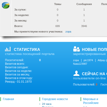
Темы
Сообщения
Пол
За сутки:
0
1
За неделю:
0
1
За месяц:
0
1
Всего:
699
3946
Мы приветствуем нового участника:
zopa
СТАТИСТИКА
НОВЫЕ ПОЛ
статистика посещений портала
зарегистрированные 
Посетителей:
0
zopa
ptc1974
Абрау-
Визитов всего:
Nata123987
Визитов сегодня:
Визитов за неделю:
СЕЙЧАС НА
Визитов за месяц:
пользователи on-line
Визитов в этом году:
Рекорд - 01.01.1970
Пользователей:
0
Гост
Главная
Городские новости
Мировые и
Российские
24 часа