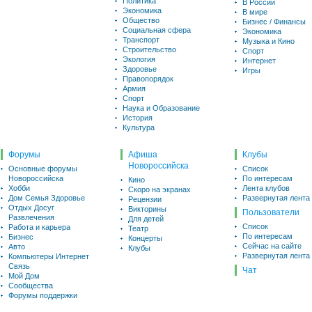
Политика
В России
Экономика
В мире
Общество
Бизнес / Финансы
Социальная сфера
Экономика
Транспорт
Музыка и Кино
Строительство
Спорт
Экология
Интернет
Здоровье
Игры
Правопорядок
Армия
Спорт
Наука и Образование
История
Культура
Форумы
Афиша
Клубы
Новороссийска
Основные форумы
Список
Новороссийска
По интересам
Кино
Хобби
Лента клубов
Скоро на экранах
Дом Семья Здоровье
Развернутая лента
Рецензии
Отдых Досуг
Викторины
Пользователи
Развлечения
Для детей
Список
Работа и карьера
Театр
По интересам
Бизнес
Концерты
Сейчас на сайте
Авто
Клубы
Развернутая лента
Компьютеры Интернет
Связь
Чат
Мой Дом
Сообщества
Форумы поддержки