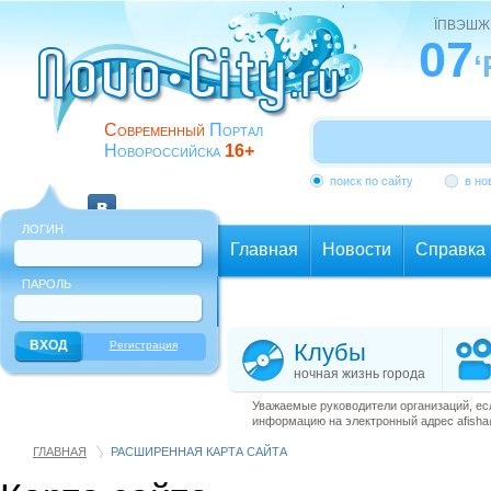
ЇПВЭШЖ
07
‘
Современный
Портал
Новороссийска
16+
поиск по сайту
в но
ЛОГИН
Главная
Новости
Справка
ПАРОЛЬ
Еще
Регистрация
Клубы
ночная жизнь города
Уважаемые руководители организаций, ес
информацию на электронный адрес afisha@
ГЛАВНАЯ
РАСШИРЕННАЯ КАРТА САЙТА